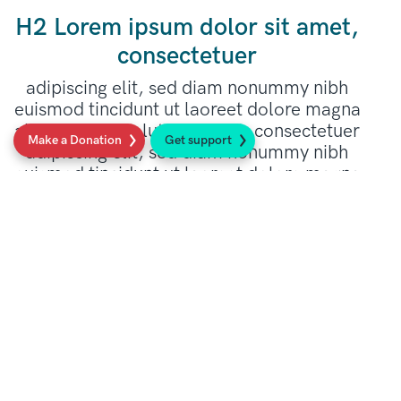
H2 Lorem ipsum dolor sit amet,
consectetuer
adipiscing elit, sed diam nonummy nibh
euismod tincidunt ut laoreet dolore magna
aliquam erat volutpat, amet, consectetuer
Make a Donation
Get support
adipiscing elit, sed diam nonummy nibh
euismod tincidunt ut laoreet dolore magna
aliquam erat volutpat.